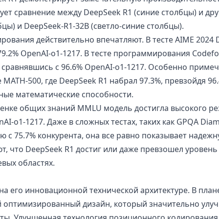
ует сравнение между DeepSeek R1 (синие столбцы) и др
бцы) и DeepSeek-R1-32B (светло-синие столбцы).
рования действительно впечатляют. В тесте AIME 2024 
79.2% OpenAI-o1-1217. В тесте программирования Codefo
 сравнявшись с 96.6% OpenAI-o1-1217. Особенно примеч
 MATH-500, где DeepSeek R1 набрал 97.3%, превзойдя 96.
ные математические способности.
ценке общих знаний MMLU модель достигла высокого рез
nAI-o1-1217. Даже в сложных тестах, таких как GPQA Dia
ю с 75.7% конкурента, она все равно показывает надежн
т, что DeepSeek R1 достиг или даже превзошел уровен
вых областях.
 на его инновационной технической архитектуре. В пла
й оптимизированный дизайн, который значительно улу
ты. Улучшенная технология позиционного кодирования