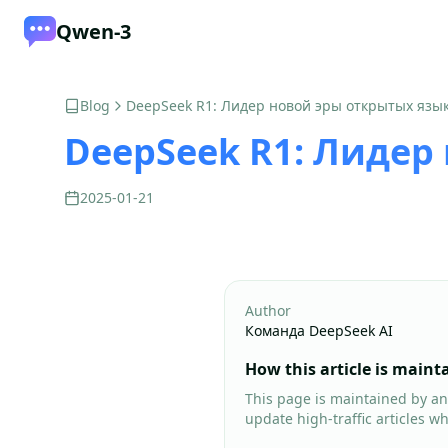
Qwen-3
Blog
DeepSeek R1: Лидер новой эры открытых язы
DeepSeek R1: Лидер
2025-01-21
Author
Команда DeepSeek AI
How this article is maint
This page is maintained by an
update high-traffic articles w