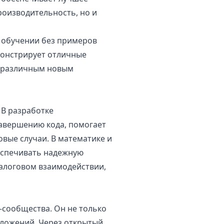
роизводительность, но и
в обучении без примеров
емонстрирует отличные
к различным новым
 В разработке
авершению кода, помогает
вые случаи. В математике и
еспечивать надежную
иалоговом взаимодействии,
-сообщества. Он не только
иложений. Через открытый