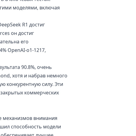
угими моделями, включая
DeepSeek R1 достиг
rces он достиг
ательна его
4% OpenAI-o1-1217,
ультата 90.8%, очень
mond, хотя и набрав немного
ую конкурентную силу. Эти
ь закрытых коммерческих
не механизмов внимания
чшил способность модели
 обеспечивает лучшее