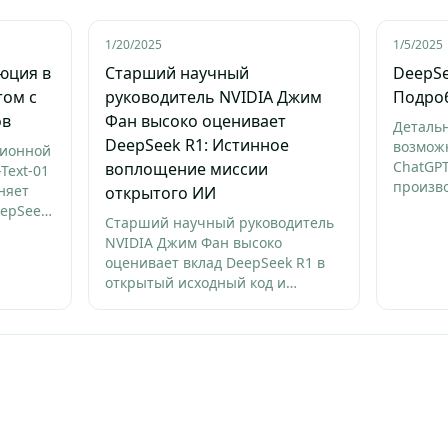
1/20/2025
1/5/2025
люция в
Старший научный
DeepSe
том с
руководитель NVIDIA Джим
Подро
ов
Фан высоко оценивает
Деталь
DeepSeek R1: Истинное
возможн
ционной
ChatGPT
воплощение миссии
Text-01
произво
няет
открытого ИИ
практи
eepSeek
Старший научный руководитель
NVIDIA Джим Фан высоко
оценивает вклад DeepSeek R1 в
открытый исходный код и
технические инновации в
социальных сетях, подчеркивая
его значимость в поддержании
открытости и продвижении
передовых исследований