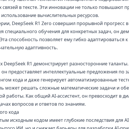
 связей в тексте. Эти инновации не только повышают п
 использование вычислительных ресурсов.
серии, DeepSeek R1 Zero совершил прорывной прогресс 
ребуя специального обучения для конкретных задач, он д
Эта способность позволяет ему гибко адаптироваться 
чательную адаптивность.
х DeepSeek R1 демонстрирует разносторонние таланты.
он предоставляет интеллектуальные предложения по з
нгом кода и даже генерирует автоматизированные тесто
ль может решать сложные математические задачи и об
й работы. Как общий AI-ассистент, он превосходит в д
ачах вопросов и ответов по знаниям.
ого кода
тым исходным кодом имеет глубокие последствия для AI
рытого ИИ, но и снижает барьеры для разработки AI-пр