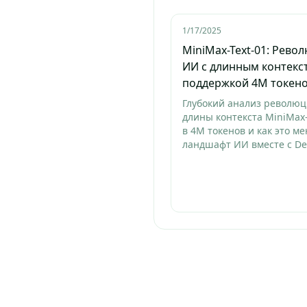
1/17/2025
MiniMax-Text-01: Рево
ИИ с длинным контекс
поддержкой 4M токен
Глубокий анализ револю
длины контекста MiniMax-
в 4M токенов и как это ме
ландшафт ИИ вместе с D
V3