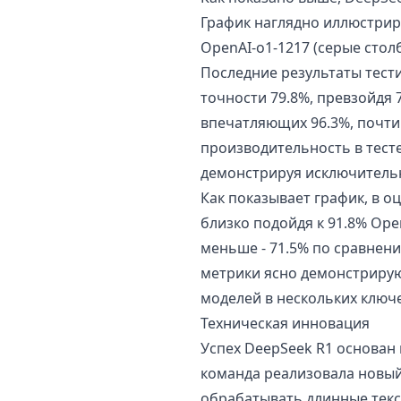
График наглядно иллюстрир
OpenAI-o1-1217 (серые стол
Последние результаты тести
точности 79.8%, превзойдя 
впечатляющих 96.3%, почти
производительность в тесте
демонстрируя исключитель
Как показывает график, в о
близко подойдя к 91.8% Ope
меньше - 71.5% по сравнени
метрики ясно демонстрирую
моделей в нескольких ключе
Техническая инновация
Успех DeepSeek R1 основан
команда реализовала новы
обрабатывать длинные текс