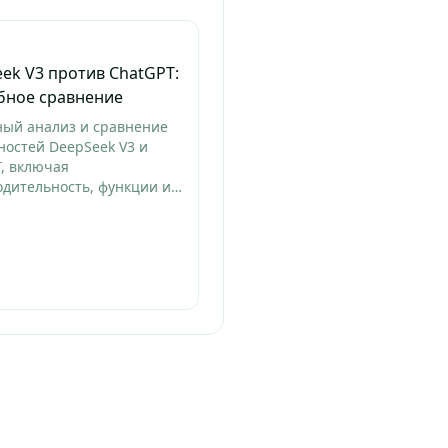
ek V3 против ChatGPT:
бное сравнение
ный анализ и сравнение
остей DeepSeek V3 и
, включая
дительность, функции и
ческие применения