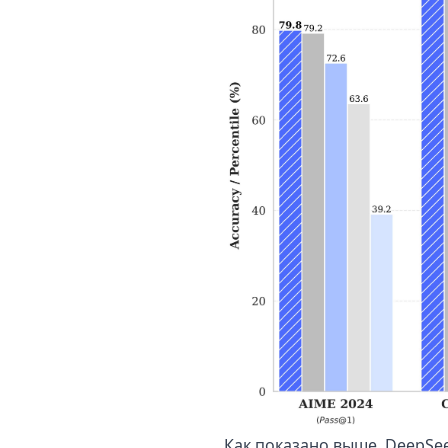
Как показано выше, DeepSe