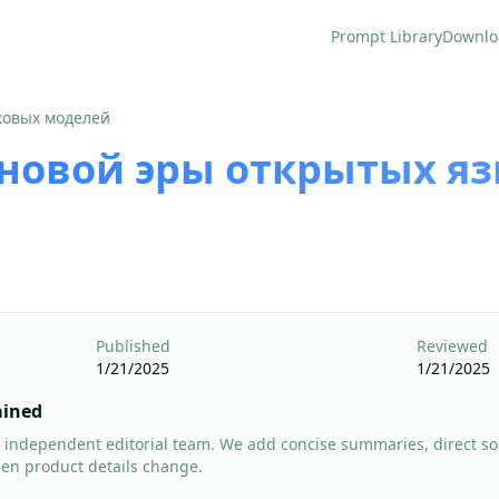
Prompt Library
Downlo
ковых моделей
 новой эры открытых я
Published
Reviewed
1/21/2025
1/21/2025
ained
 independent editorial team. We add concise summaries, direct so
hen product details change.