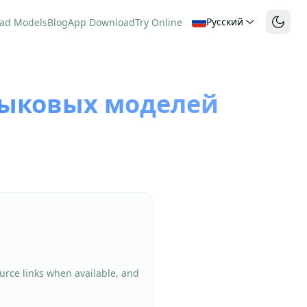
Русский
ad Models
Blog
App Download
Try Online
зыковых моделей
urce links when available, and