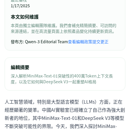
1/17/2025
本文如何維護
本頁由獨立編輯團隊維護。我們會補充精簡摘要、可訪問的
來源連結，並在高流量頁面上依照產品變化持續更新資訊。
發布方
:
Qwen-3 Editorial Team
查看編輯政策
提交更正
編輯摘要
深入解析MiniMax-Text-01突破性的400萬Token上下文長
度，以及它如何與DeepSeek V3一起重塑AI格局
人工智慧領域，特別是大型語言模型（LLMs）方面，正在
經歷顯著的變革。中國AI實驗室已經確立了自己作為強大創
新者的地位，其中MiniMax-Text-01和DeepSeek V3等模型
不斷突破可能性的界限。今天，我們深入探討MiniMax-