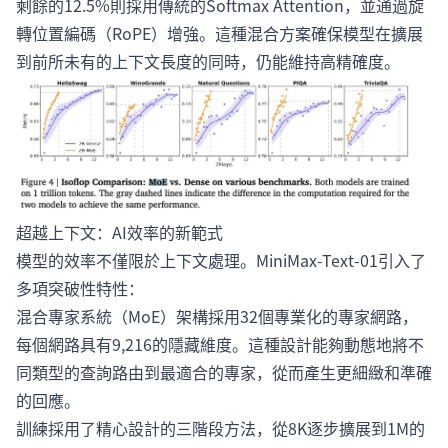
剩餘的12.5%則採用傳統的Softmax Attention，並通過旋
轉位置編碼（RoPE）增強。這種混合方案確保模型在擴展
到前所未有的上下文長度的同時，仍能維持高精確度。
超越上下文：AI效率的新範式
模型的效率不僅限於上下文處理。MiniMax-Text-01引入了
多項突破性特性：
混合專家系統（MoE）架構採用32個專業化的專家網路，
每個網路具有9,216的隱藏維度。這種設計能夠動態地將不
同類型的查詢路由到最適合的專家，從而產生更細緻和準確
的回應。
訓練採用了精心設計的三階段方法，從8K逐步擴展到1M的