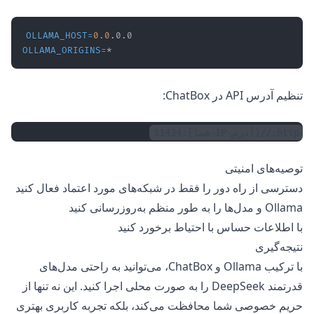
OLLAMA_HOST
=
0.0
OLLAMA_ORIGINS
=
*
تنظیم آدرس API در ChatBox:
http://[آدرس-IP-شما]:11434
توصیه‌های امنیتی
دسترسی از راه دور را فقط در شبکه‌های مورد اعتماد فعال کنید
Ollama و مدل‌ها را به طور منظم به‌روزرسانی کنید
با اطلاعات حساس با احتیاط برخورد کنید
نتیجه‌گیری
با ترکیب Ollama و ChatBox، می‌توانید به راحتی مدل‌های
قدرتمند DeepSeek را به صورت محلی اجرا کنید. این نه تنها از
حریم خصوصی شما محافظت می‌کند، بلکه تجربه کاربری بهتری