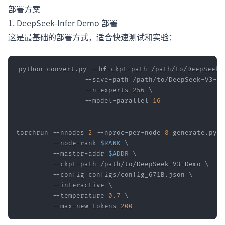
部署方案
1. DeepSeek-Infer Demo 部署
这是最基础的部署方式，适合快速测试和实验：
python convert.py --hf-ckpt-path /path/to/DeepSeek-
                 --save-path /path/to/DeepSeek-V3-De
                 --n-experts 
256
\
                 --model-parallel 
16
torchrun --nnodes 
2
 --nproc-per-node 
8
 generate.py 
\
         --node-rank 
$RANK
\
         --master-addr 
$ADDR
\
         --ckpt-path /path/to/DeepSeek-V3-Demo 
\
         --config configs/config_671B.json 
\
         --interactive 
\
         --temperature 
0.7
\
         --max-new-tokens 
200