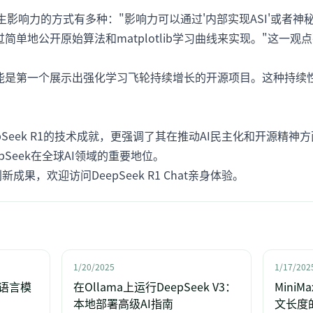
产生影响力的方式有多种："影响力可以通过'内部实现ASI'或者神秘的
可以通过简单地公开原始算法和matplotlib学习曲线来实现。"这
Seek可能是第一个展示出强化学习飞轮持续增长的开源项目。这种
eepSeek R1的技术成就，更强调了其在推动AI民主化和开源
Seek在全球AI领域的重要地位。
的创新成果，欢迎访问
DeepSeek R1 Chat
亲身体验。
1/20/2025
1/17/202
源语言模
在Ollama上运行DeepSeek V3：
MiniM
本地部署高级AI指南
文长度