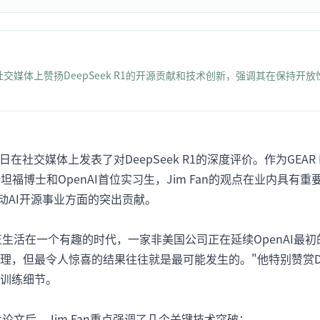
an在社交媒体上赞扬DeepSeek R1的开源贡献和技术创新，强调其在保
n近日在社交媒体上发表了对DeepSeek R1的深度评价。作为GEAR L
坦福博士和OpenAI首位实习生，Jim Fan的观点在业内具有
推动AI开源事业方面的突出贡献。
们正生活在一个有趣的时代，一家非美国公司正在延续OpenAI最初
理，但最令人惊喜的结果往往就是最可能发生的。"他特别赞赏De
训练细节。
技术论文后，Jim Fan重点强调了几个关键技术突破：