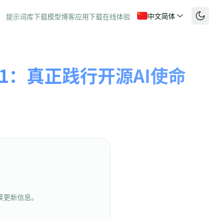
中文简体
提示词库
下载模型
博客
应用下载
在线体验
k R1：真正践行开源AI使命
续更新信息。